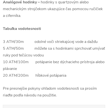
Analógové hodinky –
hodinky s quartzovým alebo
mechanickým strojčekom ukazujúce čas pomocou ručičiek
a ciferníka.
Tabuľka vodotesnosti
3 ATM/30m odolné voči striekajúcej vode a dažďu
5 ATM/50m môžete sa s hodinkami sprchovať umývať
ruky pod tečúcou vodou
10 ATM/100m potápanie bez dýchacieho prístroja alebo
plávanie
20 ATM/200m hĺbkové potápania
Pre presnejšie pokyny ohľadom vodotesnosti sa prosím
riaďte podľa návodu na použitie.