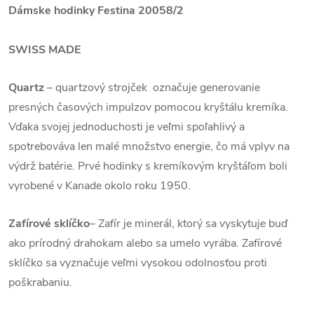
Dámske hodinky Festina 20058/2
SWISS MADE
Quartz
– quartzový strojček označuje generovanie
presných časových impulzov pomocou kryštálu kremíka.
Vďaka svojej jednoduchosti je veľmi spoľahlivý a
spotrebováva len malé množstvo energie, čo má vplyv na
výdrž batérie. Prvé hodinky s kremíkovým kryštáľom boli
vyrobené v Kanade okolo roku 1950.
Zafírové sklíčko
– Zafír je minerál, ktorý sa vyskytuje buď
ako prírodný drahokam alebo sa umelo vyrába. Zafírové
sklíčko sa vyznačuje veľmi vysokou odolnosťou proti
poškrabaniu.