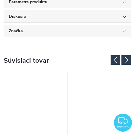
Parametre produktu
Diskusia
Značka
Súvisiaci tovar
ADARMO
Z
ZADARMO