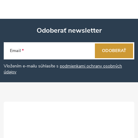
Odoberať newsletter
Z
Email
ODOBERAŤ
á
Vložením e-mailu súhlasíte s
podmienkami ochrany osobných
p
údajov
ä
t
i
e