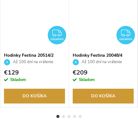
ZADARMO
Z
ZADARMO
ZADARMO
Hodinky Festina 20514/2
Hodinky Festina 20048/4
Až 100 dní na vrátenie
Až 100 dní na vrátenie
tovaru. Autorizovaný predajca.
tovaru. Autorizovaný predajca.
€129
€209
Skladom
Skladom
DO KOŠÍKA
DO KOŠÍKA