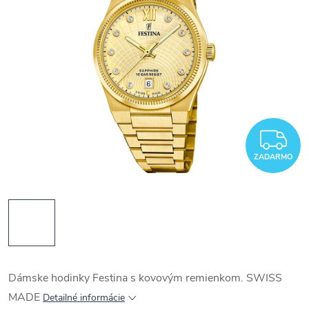
Z
ZADARMO
Dámske hodinky Festina s kovovým remienkom. SWISS
MADE
Detailné informácie