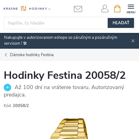
Prejsť
NÁKUPN
KOŠÍK
na
obsah
HĽADAŤ
Nakupujte v autorizovanom eshope so záručným a pozáručným
servisom ! 🛠️
Dámske hodinky Festina
Hodinky Festina 20058/2
Až 100 dní na vrátenie tovaru. Autorizovaný
predajca.
Kód:
20058/2