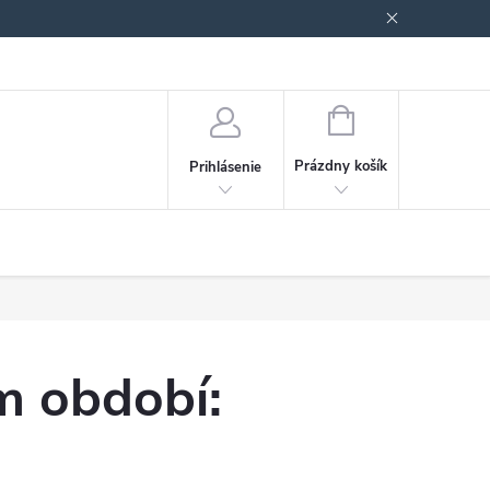
Podmienky ochrany osobných údajov
Blog
NÁKUPNÝ
KOŠÍK
Prázdny košík
Prihlásenie
m období: