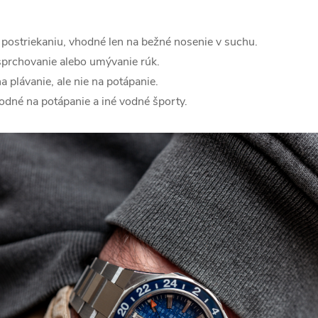
 postriekaniu, vhodné len na bežné nosenie v suchu.
prchovanie alebo umývanie rúk.
 plávanie, ale nie na potápanie.
odné na potápanie a iné vodné športy.