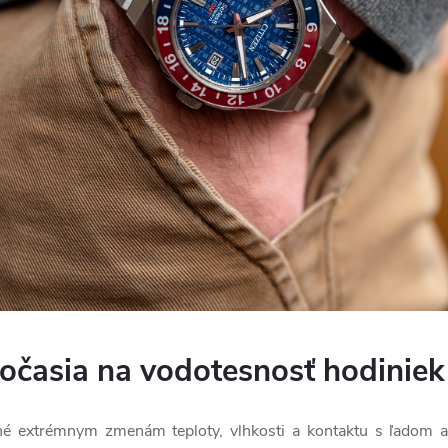
očasia na vodotesnosť hodiniek
é extrémnym zmenám teploty, vlhkosti a kontaktu s ľadom 