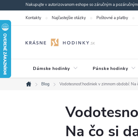
Prejsť
Nakupujte v autorizovanom eshope so záručným a pozáručným s
na
Kontakty
Najčastejšie otázky
Poštovné a platby
obsah
Dámske hodinky
Pánske hodinky
Blog
Vodotesnosť hodiniek v zimnom období: Na č
Domov
Vodotesno
Na čo si d