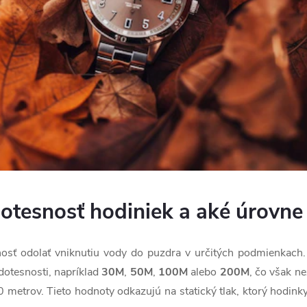
tesnosť hodiniek a aké úrovn
osť odolať vniknutiu vody do puzdra v určitých podmienkach.
dotesnosti, napríklad
30M
,
50M
,
100M
alebo
200M
, čo však n
 metrov. Tieto hodnoty odkazujú na statický tlak, ktorý hodink