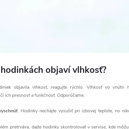
v hodinkách objaví vlhkosť?
diniek objavila vlhkosť, reagujte rýchlo. Vlhkosť vo vnútri
čí ich presnosť a funkčnosť. Odporúčame:
 vyschnúť
: Hodinky nechajte vysušiť pri izbovej teplote, no n
blém pretrváva, dajte hodinky skontrolovať v servise, kde môžu