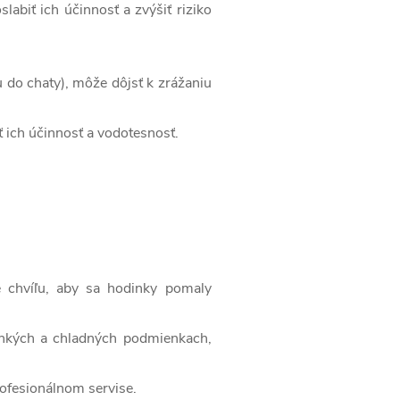
abiť ich účinnosť a zvýšiť riziko
u do chaty), môže dôjsť k zrážaniu
 ich účinnosť a vodotesnosť.
e chvíľu, aby sa hodinky pomaly
vlhkých a chladných podmienkach,
rofesionálnom servise.