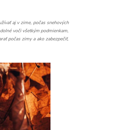
yužívať aj v zime, počas snehových
ú odolné voči všetkým podmienkam,
arať počas zimy a ako zabezpečiť,