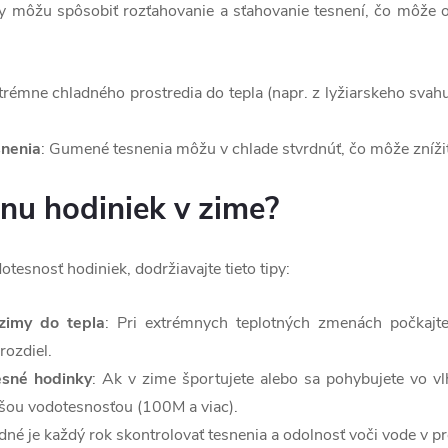
 môžu spôsobiť rozťahovanie a sťahovanie tesnení, čo môže osl
xtrémne chladného prostredia do tepla (napr. z lyžiarskeho svah
nenia
: Gumené tesnenia môžu v chlade stvrdnúť, čo môže znížiť
nu hodiniek v zime?
otesnosť hodiniek, dodržiavajte tieto tipy:
zimy do tepla
: Pri extrémnych teplotných zmenách počkajt
rozdiel.
esné hodinky
: Ak v zime športujete alebo sa pohybujete vo 
ššou vodotesnosťou (100M a viac).
dné je každý rok skontrolovať tesnenia a odolnosť voči vode v p