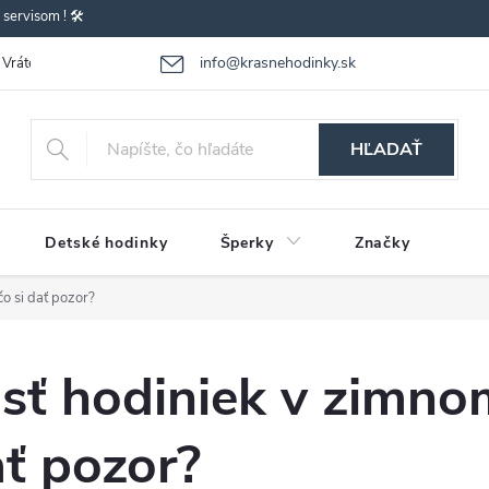
ervisom ! 🛠️
info@krasnehodinky.sk
Vrátenie-výmena tovaru
Reklamácia tovaru
Obchodné podmienky
HĽADAŤ
Detské hodinky
Šperky
Značky
o si dať pozor?
sť hodiniek v zimno
ať pozor?