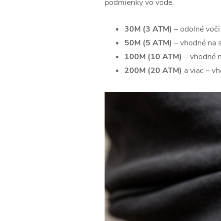
podmienky vo vode.
30M (3 ATM)
– odolné voči
50M (5 ATM)
– vhodné na s
100M (10 ATM)
– vhodné na
200M (20 ATM)
a viac – vh